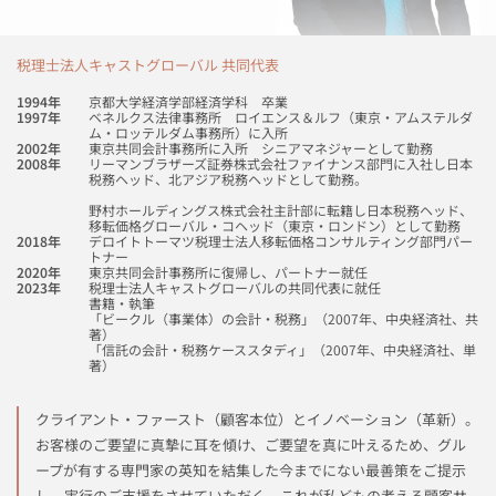
税理士法人キャストグローバル 共同代表​
1994年
京都大学経済学部経済学科 卒業
1997年
ベネルクス法律事務所 ロイエンス＆ルフ（東京・アムステルダ
ム・ロッテルダム事務所）に入所
2002年
東京共同会計事務所に入所 シニアマネジャーとして勤務
2008年
リーマンブラザーズ証券株式会社ファイナンス部門に入社し日本
税務ヘッド、北アジア税務ヘッドとして勤務。
野村ホールディングス株式会社主計部に転籍し日本税務ヘッド、
移転価格グローバル・コヘッド（東京・ロンドン）として勤務
2018年
デロイトトーマツ税理士法人移転価格コンサルティング部門パー
トナー
2020年
東京共同会計事務所に復帰し、パートナー就任
2023年
税理士法人キャストグローバルの共同代表に就任
書籍・執筆
「ビークル（事業体）の会計・税務」（2007年、中央経済社、共
著）
「信託の会計・税務ケーススタディ」（2007年、中央経済社、単
著）
クライアント・ファースト（顧客本位）とイノベーション（革新）。
お客様のご要望に真摯に耳を傾け、ご要望を真に叶えるため、グル
ープが有する専門家の英知を結集した今までにない最善策をご提示
し、実行のご支援をさせていただく。これが私どもの考える顧客サ