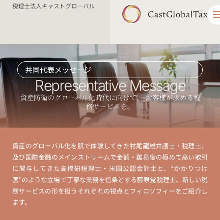
税理士法人キャストグローバル
共同代表メッセージ
Representative Message​
資産防衛のグローバル化時代に向けて、 お客様が求める税
務サービスを。 ​
資産のグローバル化を肌で体験してきた村尾龍雄弁護士・税理士、
及び国際金融のメインストリームで金額・難易度の極めて高い取引
に関与してきた高橋研税理士・米国公認会計士と、“かかりつけ
医”のような立場で丁寧な業務を信条とする藤原覚税理士。新しい税
務サービスの形を担うそれぞれの視点とフィロソフィーをご紹介し
ます。​​