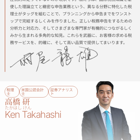
使した理論立てと緻密な申告業務という、異なる分野に特化した税
理士がタッグを組むことで、プランニングから申告までをワンスト
ップで完結するしくみを作りました。正しい税務申告をするための
分析力と対応力、そしてさまざまな専門家が有機的につながるしく
みから生まれる多角的な知見。これらを武器に、お客様の求める税
務サービスを、的確に、そして高い品質で提供してまいります。
税理
米国公認会計
証券アナリス
士
士​
ト​
高橋 研​​
たかはし けん​​​
Ken Takahashi​​