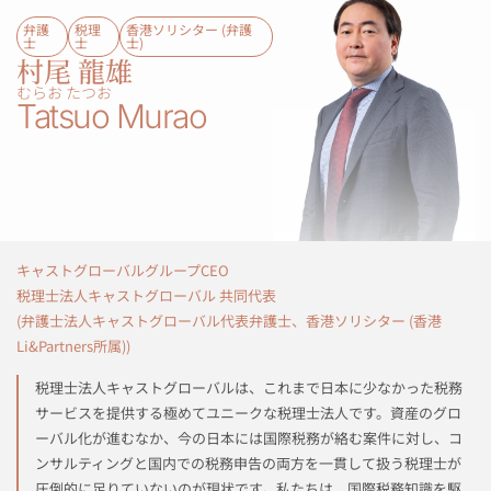
弁護
税理
香港ソリシター (弁護
士
士​
士)​​
村尾 龍雄
むらお たつお
Tatsuo Murao
キャストグローバルグループCEO
税理士法人キャストグローバル 共同代表
(弁護士法人キャストグローバル代表弁護士、香港ソリシター (香港
Li&Partners所属))
税理士法人キャストグローバルは、これまで日本に少なかった税務
サービスを提供する極めてユニークな税理士法人です。資産のグロ
ーバル化が進むなか、今の日本には国際税務が絡む案件に対し、コ
ンサルティングと国内での税務申告の両方を一貫して扱う税理士が
圧倒的に足りていないのが現状です。私たちは、国際税務知識を駆